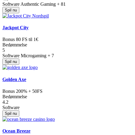
Software
Authentic Gaming + 81
Spil nu
Jackpot City
Bonus
80 FS til 1€
Bedømmelse
5
Software
Microgaming + 7
Spil nu
Golden Axe
Bonus
200% + 50FS
Bedømmelse
4.2
Software
Spil nu
Ocean Breeze