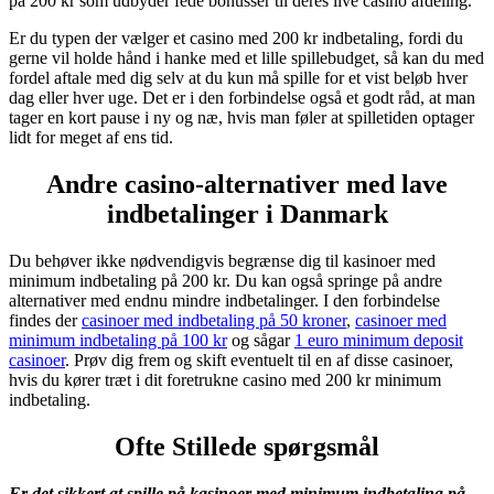
på 200 kr som udbyder fede bonusser til deres live casino afdeling.
Er du typen der vælger et casino med 200 kr indbetaling, fordi du
gerne vil holde hånd i hanke med et lille spillebudget, så kan du med
fordel aftale med dig selv at du kun må spille for et vist beløb hver
dag eller hver uge. Det er i den forbindelse også et godt råd, at man
tager en kort pause i ny og næ, hvis man føler at spilletiden optager
lidt for meget af ens tid.
Andre casino-alternativer med lave
indbetalinger i Danmark
Du behøver ikke nødvendigvis begrænse dig til kasinoer med
minimum indbetaling på 200 kr. Du kan også springe på andre
alternativer med endnu mindre indbetalinger. I den forbindelse
findes der
casinoer med indbetaling på 50 kroner
,
casinoer med
minimum indbetaling på 100 kr
og sågar
1 euro minimum deposit
casinoer
. Prøv dig frem og skift eventuelt til en af disse casinoer,
hvis du kører træt i dit foretrukne casino med 200 kr minimum
indbetaling.
Ofte Stillede spørgsmål
Er det sikkert at spille på kasinoer med minimum indbetaling på