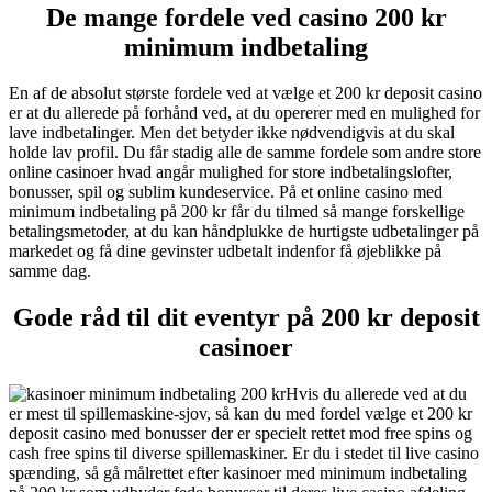
De mange fordele ved casino 200 kr
minimum indbetaling
En af de absolut største fordele ved at vælge et 200 kr deposit casino
er at du allerede på forhånd ved, at du opererer med en mulighed for
lave indbetalinger. Men det betyder ikke nødvendigvis at du skal
holde lav profil. Du får stadig alle de samme fordele som andre store
online casinoer hvad angår mulighed for store indbetalingslofter,
bonusser, spil og sublim kundeservice. På et online casino med
minimum indbetaling på 200 kr får du tilmed så mange forskellige
betalingsmetoder, at du kan håndplukke de hurtigste udbetalinger på
markedet og få dine gevinster udbetalt indenfor få øjeblikke på
samme dag.
Gode råd til dit eventyr på 200 kr deposit
casinoer
Hvis du allerede ved at du
er mest til spillemaskine-sjov, så kan du med fordel vælge et 200 kr
deposit casino med bonusser der er specielt rettet mod free spins og
cash free spins til diverse spillemaskiner. Er du i stedet til live casino
spænding, så gå målrettet efter kasinoer med minimum indbetaling