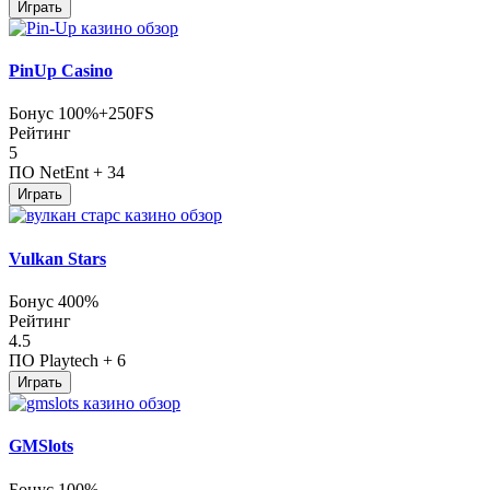
Играть
PinUp Casino
Бонус
100%+250FS
Рейтинг
5
ПО
NetEnt + 34
Играть
Vulkan Stars
Бонус
400%
Рейтинг
4.5
ПО
Playtech + 6
Играть
GMSlots
Бонус
100%