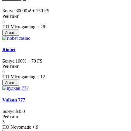
Бонус
30000 ₽ + 150 FS
Рейтинг
5
ПО
Microgaming + 26
Играть
Riobet
Бонус
100% + 70 FS
Рейтинг
5
ПО
Microgaming + 12
Играть
Vulkan 777
Бонус
$350
Рейтинг
5
ПО
Novomatic + 9