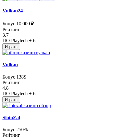
Vulkan24
Бонус
10 000 ₽
Рейтинг
3.7
ПО
Playtech + 6
Играть
Vulkan
Бонус
138$
Рейтинг
4.8
ПО
Playtech + 6
Играть
SlotoZal
Бонус
250%
Рейтинг