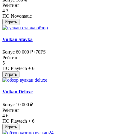
Рейтинг
4.3
ПО
Novomatic
Играть
Vulkan Stavka
Бонус
60 000 ₽+70FS
Рейтинг
5
ПО
Playtech + 6
Играть
Vulkan Deluxe
Бонус
10 000 ₽
Рейтинг
4.6
ПО
Playtech + 6
Играть