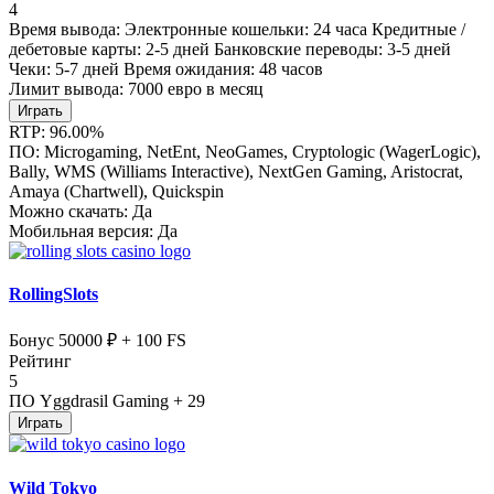
4
Время вывода:
Электронные кошельки: 24 часа Кредитные /
дебетовые карты: 2-5 дней Банковские переводы: 3-5 дней
Чеки: 5-7 дней Время ожидания: 48 часов
Лимит вывода:
7000 евро в месяц
Играть
RTP:
96.00%
ПО:
Microgaming, NetEnt, NeoGames, Cryptologic (WagerLogic),
Bally, WMS (Williams Interactive), NextGen Gaming, Aristocrat,
Amaya (Chartwell), Quickspin
Можно скачать:
Да
Мобильная версия:
Да
RollingSlots
Бонус
50000 ₽ + 100 FS
Рейтинг
5
ПО
Yggdrasil Gaming + 29
Играть
Wild Tokyo