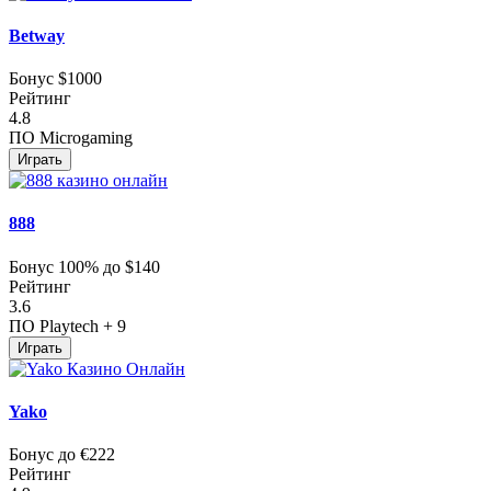
Betway
Бонус
$1000
Рейтинг
4.8
ПО
Microgaming
Играть
888
Бонус
100% до $140
Рейтинг
3.6
ПО
Playtech + 9
Играть
Yako
Бонус
до €222
Рейтинг