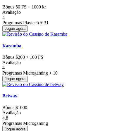
Bônus
50 FS + 1000 kr
Avaliação
4
Programas
Playtech + 31
Jogue agora
Karamba
Bônus
$200 + 100 FS
Avaliação
4
Programas
Microgaming + 10
Jogue agora
Betway
Bônus
$1000
Avaliação
4.8
Programas
Microgaming
Jogue agora