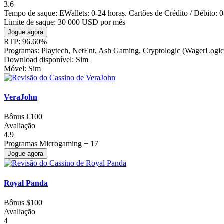
3.6
Tempo de saque:
EWallets: 0-24 horas. Cartões de Crédito / Débito: 
Limite de saque:
30 000 USD por mês
Jogue agora
RTP:
96.60%
Programas:
Playtech, NetEnt, Ash Gaming, Cryptologic (WagerLogi
Download disponível:
Sim
Móvel:
Sim
VeraJohn
Bônus
€100
Avaliação
4.9
Programas
Microgaming + 17
Jogue agora
Royal Panda
Bônus
$100
Avaliação
4